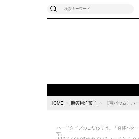
HOME
贈答用洋菓子
【宝バウム】ハ
ハードタイプのこだわりは、「発酵バター
す。